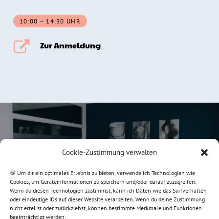
10:00 – 14:30 UHR
Zur Anmeldung
Vorheriger Kurs
Cookie-Zustimmung verwalten
Pregnancy Village Collective - Mum-to-be-
Circle
🍪 Um dir ein optimales Erlebnis zu bieten, verwende ich Technologien wie
Cookies, um Geräteinformationen zu speichern und/oder darauf zuzugreifen.
Wenn du diesen Technologien zustimmst, kann ich Daten wie das Surfverhalten
oder eindeutige IDs auf dieser Website verarbeiten. Wenn du deine Zustimmung
nicht erteilst oder zurückziehst, können bestimmte Merkmale und Funktionen
beeinträchtigt werden.